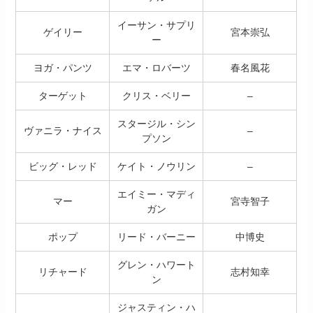
イーサン・サプリ
ゲイリー
宮本崇弘
ー
ヨガ・パンツ
エマ・ロバーツ
春名風花
ターゲット
クリス・ベリー
–
スタージル・シン
ヴァニラ・ナイス
–
プソン
ビッグ・レッド
ケイト・ノウリン
–
エイミー・マディ
マー
宮寺智子
ガン
ポップ
リード・バーニー
中博史
グレン・ハワート
リチャード
志村知幸
ン
ジャスティン・ハ