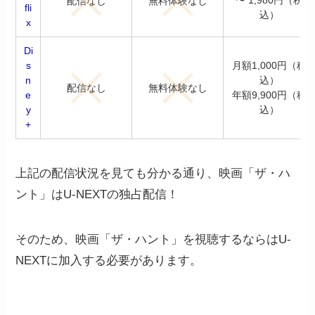
〜 1,980円（税
配信なし
無料体験なし
fli
込）
x
Di
s
月額1,000円（税
n
込）
配信なし
無料体験なし
e
年額9,900円（税
y
込）
+
上記の配信状況を見ても分かる通り、映画「ザ・ハ
ント」はU-NEXTの独占配信！
そのため、映画「ザ・ハント」を視聴するならはU-
NEXTに加入する必要があります。