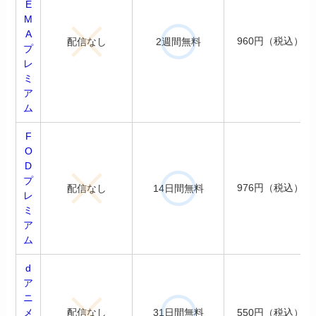
E
M
A
960円（税込）
配信なし
2週間無料
プ
レ
ミ
ア
ム
F
O
D
プ
976円（税込）
配信なし
14日間無料
レ
ミ
ア
ム
d
ア
ニ
配信なし
31日間無料
メ
550円（税込）