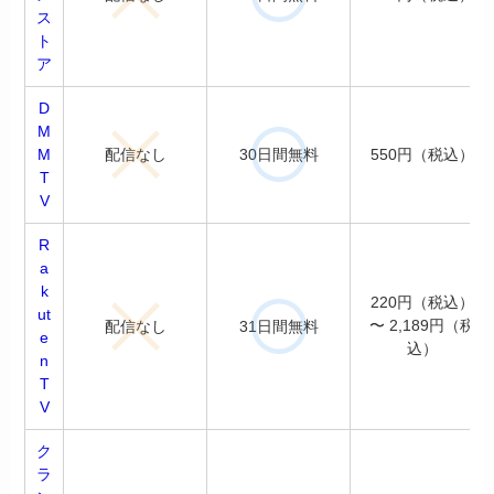
ス
ト
ア
D
M
配信なし
30日間無料
M
550円（税込）
T
V
R
a
k
220円（税込）
ut
〜 2,189円（税
配信なし
31日間無料
e
込）
n
T
V
ク
ラ