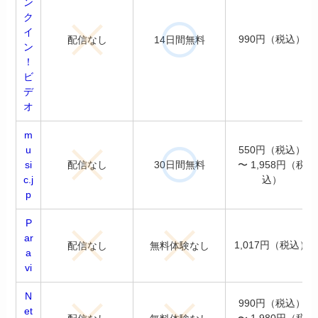
ン
ク
イ
990円（税込）
配信なし
14日間無料
ン
！
ビ
デ
オ
m
u
550円（税込）
配信なし
30日間無料
si
〜 1,958円（税
c.j
込）
p
P
ar
1,017円（税込）
配信なし
無料体験なし
a
vi
N
990円（税込）
et