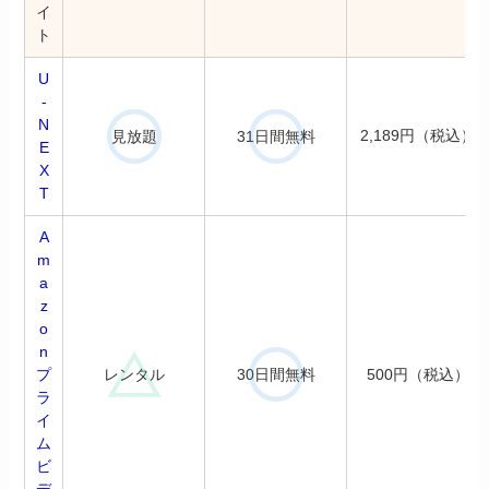
イ
ト
U
-
N
2,189円（税込）
見放題
31日間無料
E
X
T
A
m
a
z
o
n
レンタル
30日間無料
プ
500円（税込）
ラ
イ
ム
ビ