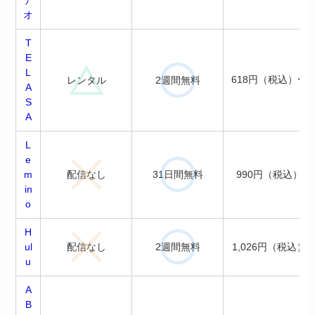
デ
オ
T
E
L
618円（税込）〜
レンタル
2週間無料
A
S
A
L
e
配信なし
31日間無料
m
990円（税込）
in
o
H
配信なし
2週間無料
ul
1,026円（税込）
u
A
B