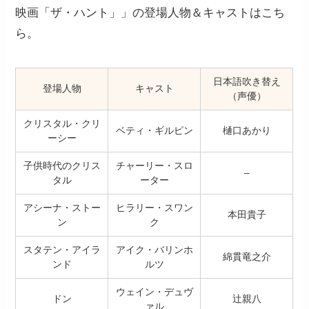
映画「ザ・ハント」」の登場人物＆キャストはこち
ら。
日本語吹き替え
登場人物
キャスト
（声優）
クリスタル・クリ
ベティ・ギルピン
樋口あかり
ーシー
子供時代のクリス
チャーリー・スロ
–
タル
ーター
アシーナ・ストー
ヒラリー・スワン
本田貴子
ン
ク
スタテン・アイラ
アイク・バリンホ
綿貫竜之介
ンド
ルツ
ウェイン・デュヴ
ドン
辻親八
ァル