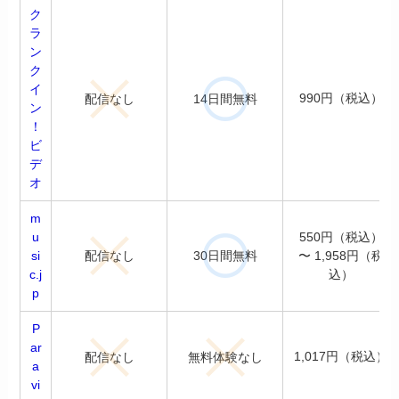
ク
ラ
ン
ク
イ
990円（税込）
配信なし
14日間無料
ン
！
ビ
デ
オ
m
u
550円（税込）
配信なし
30日間無料
si
〜 1,958円（税
c.j
込）
p
P
ar
1,017円（税込）
配信なし
無料体験なし
a
vi