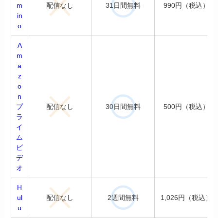
配信なし
31日間無料
m
990円（税込）
in
o
A
m
a
z
o
n
配信なし
30日間無料
プ
500円（税込）
ラ
イ
ム
ビ
デ
オ
H
配信なし
2週間無料
ul
1,026円（税込）
u