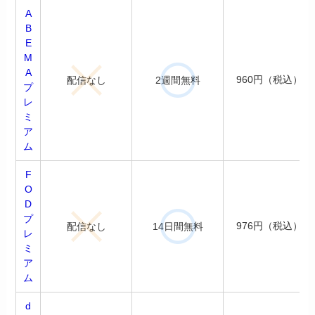
A
B
E
M
A
960円（税込）
配信なし
2週間無料
プ
レ
ミ
ア
ム
F
O
D
プ
976円（税込）
配信なし
14日間無料
レ
ミ
ア
ム
d