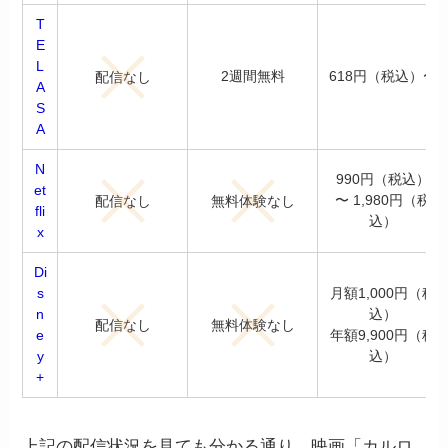
T
E
L
2週間無料
618円（税込）〜
配信なし
A
S
A
N
990円（税込）
et
〜 1,980円（税
配信なし
無料体験なし
fli
込）
x
Di
s
月額1,000円（税
n
込）
配信なし
無料体験なし
e
年額9,900円（税
y
込）
+
上記の配信状況を見ても分かる通り、映画「カルロ