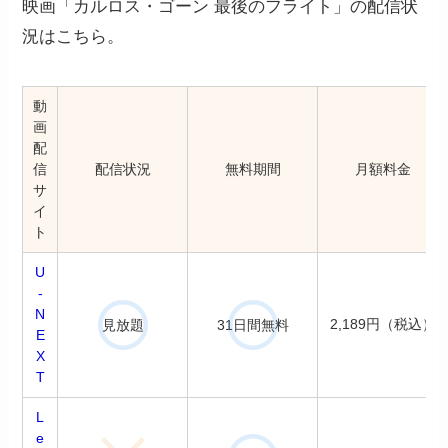
映画「カルロス・ゴーン 最後のフライト」の配信状
況はこちら。
動
画
配
信
配信状況
無料期間
月額料金
サ
イ
ト
U
-
N
2,189円（税込）
見放題
31日間無料
E
X
T
L
e