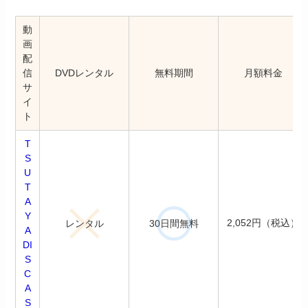
動
画
配
信
DVDレンタル
無料期間
月額料金
サ
イ
ト
T
S
U
T
A
Y
2,052円（税込）
レンタル
30日間無料
A
DI
S
C
A
S