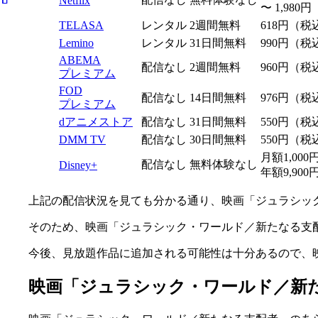
Netflix
〜 1,980
TELASA
レンタル
2週間無料
618円（税
Lemino
レンタル
31日間無料
990円（税
ABEMA
配信なし
2週間無料
960円（税
プレミアム
FOD
配信なし
14日間無料
976円（税
プレミアム
dアニメストア
配信なし
31日間無料
550円（税
DMM TV
配信なし
30日間無料
550円（税
月額1,00
配信なし
無料体験なし
Disney+
年額9,90
上記の配信状況を見ても分かる通り、映画「ジュラシッ
そのため、映画「ジュラシック・ワールド／新たなる支
今後、見放題作品に追加される可能性は十分あるので、
映画「ジュラシック・ワールド／新