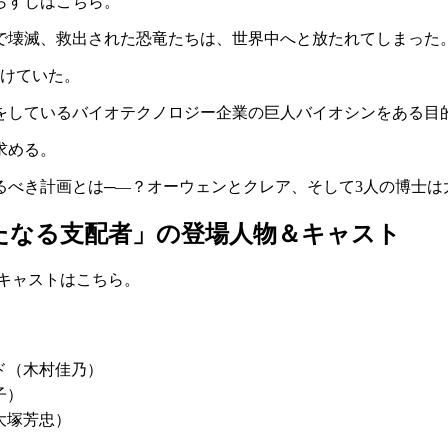
らすじはこちら。
で壊滅、救出された恐竜たちは、世界中へと放たれてしまった
続けていた。
をしているバイオテクノロジー企業の巨人バイオシンをある目
求める。
るべき計画とは─―？オーウェンとクレア、そして3人の博士は
たなる支配者」の登場人物＆キャスト
キャストはこちら。
）
ド（木村佳乃）
子）
大塚芳忠）