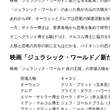
映画「ジュラシック・ワールド／新たなる支配者」のあ
〈ジュラシック・ワールド〉のあった島が火山の大噴火
あれから4年、オーウェンとクレアは恐竜の保護活動を
一方、サトラー博士は、世界各地から恐竜を集めて研究
そこへグラント博士も駆けつけ、マルコム博士に協力を
人類と恐竜の共存の前に立ちはだかる、バイオシンの恐
映画「ジュラシック・ワールド／新
映画「ジュラシック・ワールド 炎の王国」の登場人物＆
登場人物
キャスト
オーウェン
クリス・プラット（玉木宏
クレア
ブライス・ダラス・ハワー
エリー・サトラー博士
ローラ・ダーン（井上喜久
イアン・マルコム博士
ジェフ・ゴールドブラム（
アラン・グラント博士
サム・ニール（菅生隆之）