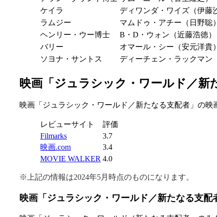
ケイラ
ディワンダ・ワイズ（伊藤
ラムジー
マムドゥ・アチー（日野聡
ヘンリー・ウー博士
B・D・ウォン（近藤浩徳）
バリー
オマール・シー（安元洋貴
ソヨナ・サントス
ディーチェン・ラックマン
映画「ジュラシック・ワールド／新
映画「ジュラシック・ワールド／新たなる支配者」の映
レビューサイト
評価
Filmarks
3.7
映画.com
3.4
MOVIE WALKER
4.0
※上記の情報は2024年5月時点のものになります。
映画「ジュラシック・ワールド／新たなる支配