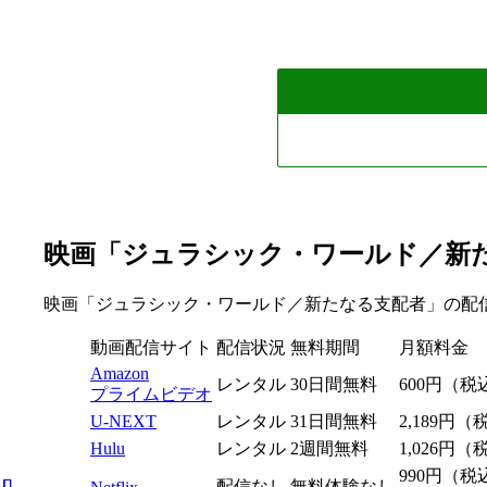
映画「ジュラシック・ワールド／新
映画「ジュラシック・ワールド／新たなる支配者」の配
動画配信サイト
配信状況
無料期間
月額料金
Amazon
レンタル
30日間無料
600円（税
プライムビデオ
U-NEXT
レンタル
31日間無料
2,189円
Hulu
レンタル
2週間無料
1,026円
990円（税
配信なし
無料体験なし